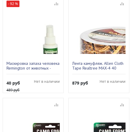
- 92 %
Маскировка запаха человека
Лента камуфляж. Allen Cloth
Remington от животных -
Tape Realtree MAX-4 40
кедр, pump-spray, 60ml.
3002
Нет в наличии
Нет в наличии
40
руб
879
руб
489
руб