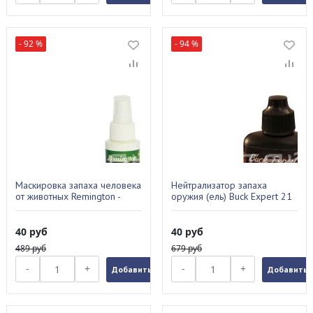
- 92 %
- 94 %
Маскировка запаха человека
Нейтрализатор запаха
от животных Remington -
оружия (ель) Buck Expert 21
яблоко, pump-spray, 60ml.
оружейное масло 30 мл
3003
40
руб
40
руб
489
руб
679
руб
-
+
-
+
Добавить в заказ
Добавить в