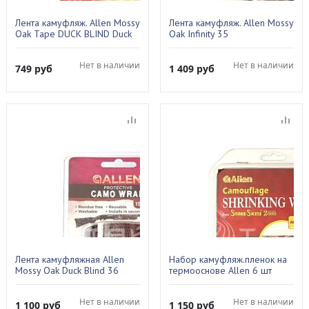
Лента камуфляж. Allen Mossy
Лента камуфляж. Allen Mossy
Oak Tape DUCK BLIND Duck
Oak Infinity 35
Tape 305см 22
Нет в наличии
Нет в наличии
749
руб
1 409
руб
Лента камуфляжная Allen
Набор камуфляж.пленок на
Mossy Oak Duck Blind 36
термооснове Allen 6 шт
Mossy Oak 17443
Нет в наличии
Нет в наличии
1 100
руб
1 150
руб