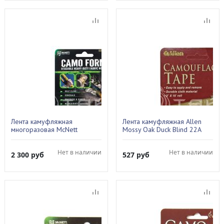
Лента камуфляжная
Лента камуфляжная Allen
многоразовая McNett
Mossy Oak Duck Blind 22А
MULTICAM 19418
Нет в наличии
Нет в наличии
2 300
руб
527
руб