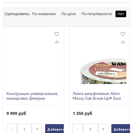
Сортировать:
По названию
По цене
По популярности
Нет
Конструкция универсальная,
Лента камуфляжная Allen
маскировка Дмитрия
Mossy Oak Break-Up® Duct
Уварова
Tape 43
9 999
руб
1 350
руб
-
+
-
+
Добавить в заказ
Добавить в