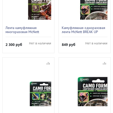
Лента камуфляжная
Камуфляжная одноразовая
многоразовая McNett
лента McNett BREAK UP
MOSSY OAK BREAK UP
INFINITI LT 19330
19501
Нет в наличии
Нет в наличии
2 300
руб
849
руб