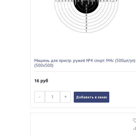
Мишень для пристр. ружей №4 спорт. М4с (500шт/уп)
(500х500)
16
руб
-
+
Добавить в заказ