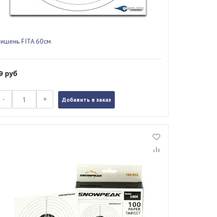
ишень FITA 60cм
89
руб
-
+
Добавить в заказ