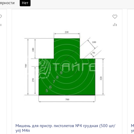
лярности
Нет
Мишень для пристр. пистолетов №4 грудная (500 шт/
М
уп) М4п
у