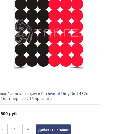
аклейки осыпающиеся Birchwood Dirty Bird 432шт
216шт-черные,216-красные)
 509
руб
-
+
Добавить в заказ