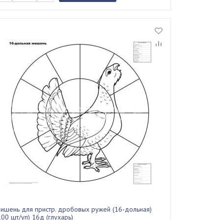
ишень для пристр. дробовых ружей (16-дольная)
100 шт/уп) 16д (глухарь)