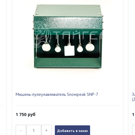
Мишень-пулеулавливатель Snowpeak SNP-7
З
(
1 750
руб
1
-
+
Добавить в заказ