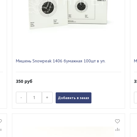
Мишень Snowpeak 1406 бумажная 100шт в уп.
М
350
руб
3
-
+
Добавить в заказ