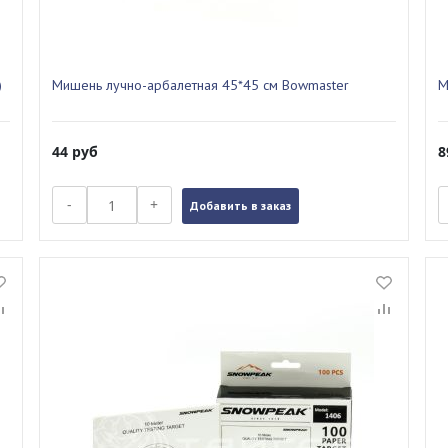
)
Мишень лучно-арбалетная 45*45 см Bowmaster
М
44
руб
-
+
Добавить в заказ