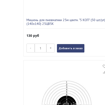
Мишень для пневматики 25м цветн. "5 КОП" (50 шт/уп
(140х140) 25ЦВ5К
130
руб
-
+
Добавить в заказ