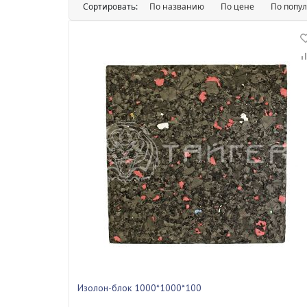
Сортировать:
По названию
По цене
По попу
Изолон-блок 1000*1000*100