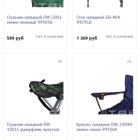
Стульчик складной DW-2001
Стол складной GH-404
темно-зеленый 993056
992910
Нет в наличии
Нет в наличии
599
руб
1 369
руб
Стульчик складной DW-
Кресло складное DW-2009H
1001C (камуфляж, треугол)
темно-синее 993068
993060