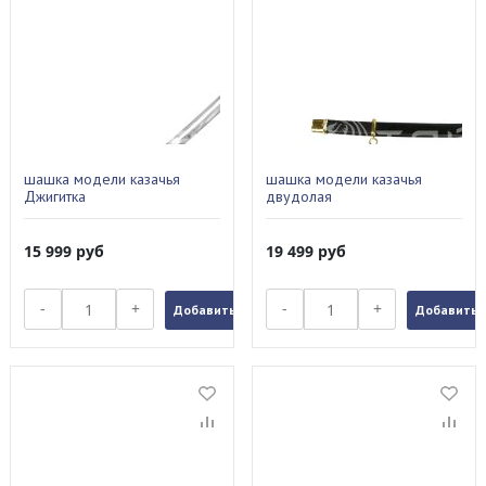
шашка модели казачья
шашка модели казачья
Джигитка
двудолая
15 999
руб
19 499
руб
-
+
-
+
Добавить в заказ
Добавить в