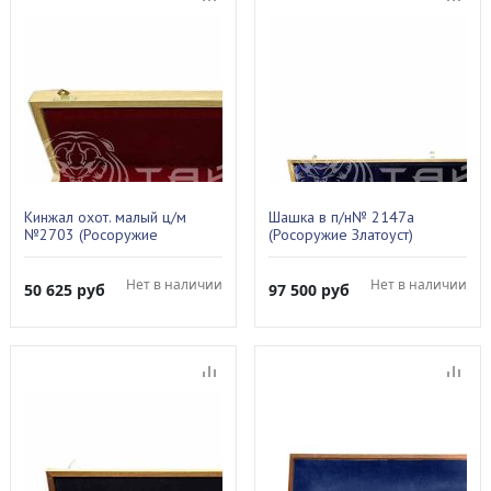
Кинжал охот. малый ц/м
Шашка в п/н№ 2147а
№2703 (Росоружие
(Росоружие Златоуст)
Златоуст)
Нет в наличии
Нет в наличии
50 625
руб
97 500
руб