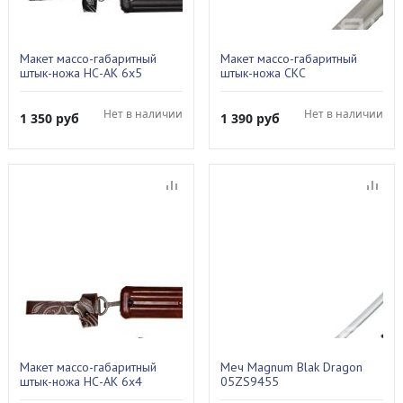
Макет массо-габаритный
Макет массо-габаритный
штык-ножа НС-АК 6х5
штык-ножа СКС
(черный)
Нет в наличии
Нет в наличии
1 350
руб
1 390
руб
Макет массо-габаритный
Меч Magnum Blak Dragon
штык-ножа НС-АК 6х4
05ZS9455
(коричн.)