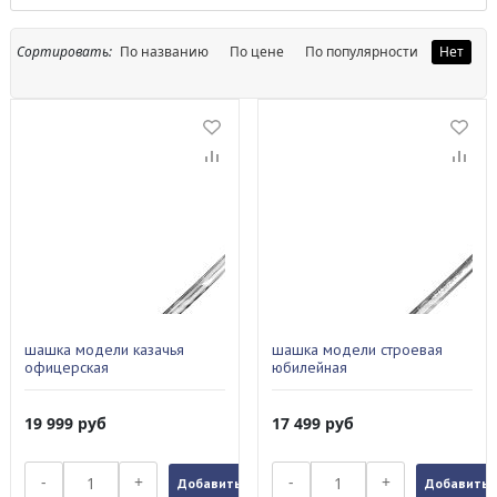
Сортировать:
По названию
По цене
По популярности
Нет
шашка модели казачья
шашка модели строевая
офицерская
юбилейная
19 999
руб
17 499
руб
-
+
-
+
Добавить в заказ
Добавить в