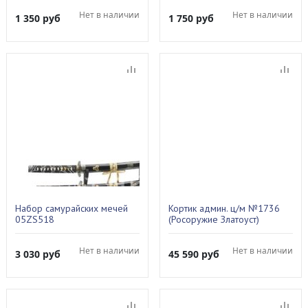
Нет в наличии
Нет в наличии
1 350
руб
1 750
руб
Набор самурайских мечей
Кортик админ. ц/м №1736
05ZS518
(Росоружие Златоуст)
Нет в наличии
Нет в наличии
3 030
руб
45 590
руб