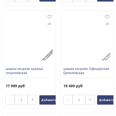
шашка модели казачья
шашка модели Офицерская
георгиевская
Ермоловская
17 999
руб
19 499
руб
-
+
-
+
Добавить в заказ
Добавить в