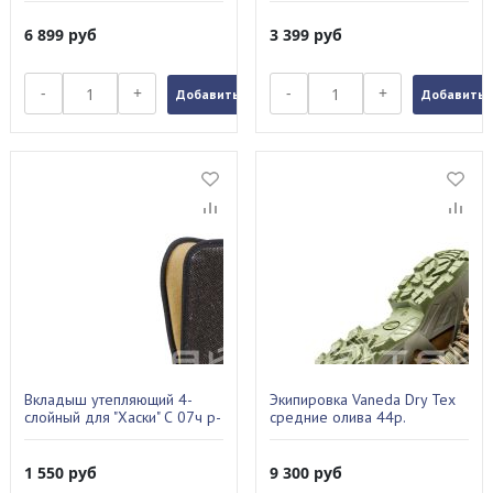
6 899
руб
3 399
руб
-
+
-
+
Добавить в заказ
Добавить в
Вкладыш утепляющий 4-
Экипировка Vaneda Dry Tex
слойный для "Хаски" С 07ч р-
средние олива 44р.
р 43-44
1 550
руб
9 300
руб