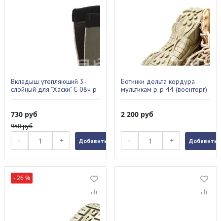
Вкладыш утепляющий 3-
Ботинки дельта кордура
слойный для "Хаски" С 08ч р-
мультикам р-р 44 (военторг)
р 42
730
руб
2 200
руб
950
руб
-
+
-
+
Добавить в заказ
Добавить в
- 26 %