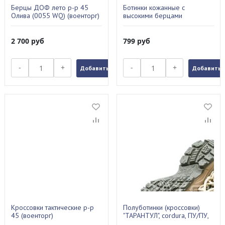
Берцы ДОФ лето р-р 45
Ботинки кожанные с
Олива (0055 WQ) (военторг)
высокими берцами
утепленные Arsenal SB-8 AL
42
2 700
руб
799
руб
-
+
-
+
Добавить в заказ
Добавить в
Кроссовки тактические р-р
Полуботинки (кроссовки)
45 (военторг)
"ТАРАНТУЛ", cordura, ПУ/ПУ,
цвет: кмф зеленый (45)