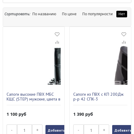
Сортировать:
По названию
По цене
По популярности
Нет
Сапоги высокие ПВХ МБС
Сапоги из ПВХ с КП 200Дж
КЩС (STEP) мужские, цвета в
р-р 42 СПК-3
ассортименте B-40 (45)
1 100
руб
1 390
руб
-
+
-
+
Добавить в заказ
Добавить в