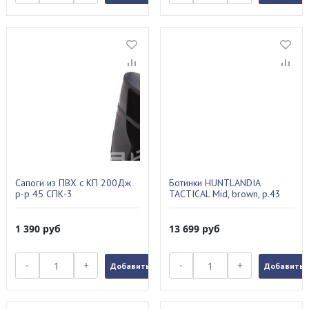
Сапоги из ПВХ с КП 200Дж
Ботинки HUNTLANDIA
р-р 45 СПК-3
TACTICAL Mid, brown, р.43
1 390
руб
13 699
руб
-
+
-
+
Добавить в заказ
Добавить в