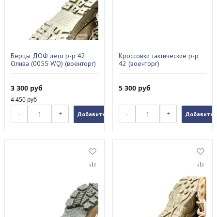
Берцы ДОФ лето р-р 42
Кроссовки тактические р-р
Олива (0055 WQ) (военторг)
42 (военторг)
3 300
руб
5 300
руб
4 450
руб
-
+
-
+
Добавить в заказ
Добавить в