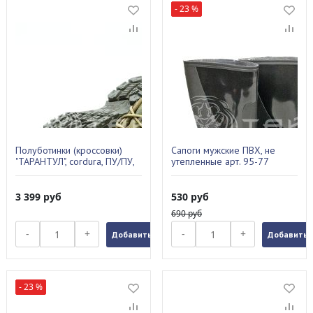
- 23 %
Полуботинки (кроссовки)
Сапоги мужские ПВХ, не
"ТАРАНТУЛ", cordura, ПУ/ПУ,
утепленные арт. 95-77
цвет: хаки (46)
ЧЕРНЫЕ р.44
3 399
руб
530
руб
690
руб
-
+
-
+
Добавить в заказ
Добавить в
- 23 %