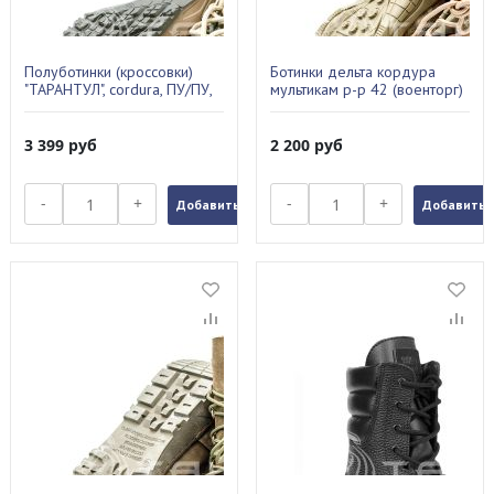
Полуботинки (кроссовки)
Ботинки дельта кордура
"ТАРАНТУЛ", cordura, ПУ/ПУ,
мультикам р-р 42 (военторг)
цвет: кмф зеленый (44)
3 399
руб
2 200
руб
-
+
-
+
Добавить в заказ
Добавить в