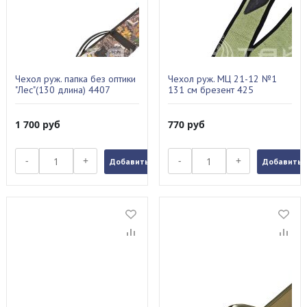
Чехол руж. папка без оптики
Чехол руж. МЦ 21-12 №1
"Лес"(130 длина) 4407
131 см брезент 425
1 700
руб
770
руб
-
+
-
+
Добавить в заказ
Добавить в