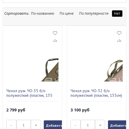
Сортировать:
По названию
По цене
По популярности
Нет
Чехол руж. ЧО-35 б/о
Чехол руж. ЧО-32 б/о
полужесткий (пластик, 135
полужесткий (пластик, 135см)
см)
2 799
руб
3 100
руб
-
+
-
+
Добавить в заказ
Добавить в