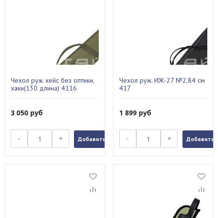
Чехол руж. кейс без оптики,
Чехол руж. ИЖ-27 №2,84 см
хаки(130 длина) 4116
417
3 050
руб
1 899
руб
-
+
-
+
Добавить в заказ
Добавить в