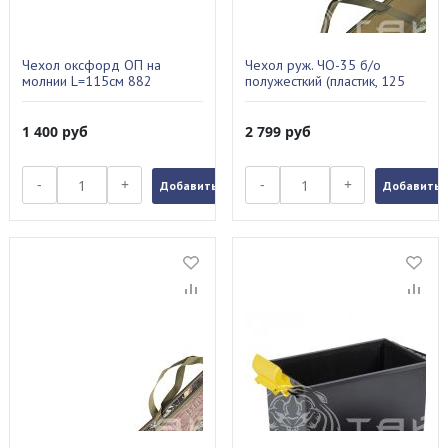
Чехол оксфорд ОП на
Чехол руж. ЧО-35 б/о
молнии L=115см 882
полужесткий (пластик, 125
см)
1 400
руб
2 799
руб
-
+
-
+
Добавить в заказ
Добавить в