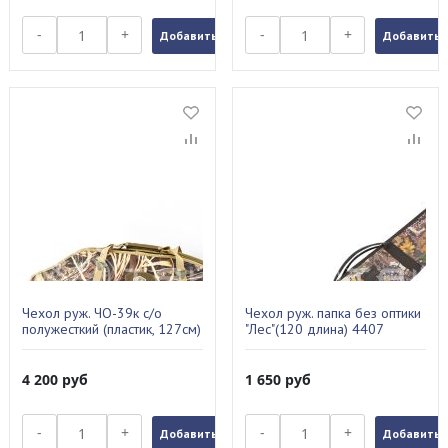
-
+
-
+
Добавить в заказ
Добавить в
Чехол руж. ЧО-39к с/о
Чехол руж. папка без оптики
полужесткий (пластик, 127см)
"Лес"(120 длина) 4407
цвет камуфляж
4 200
руб
1 650
руб
-
+
-
+
Добавить в заказ
Добавить в