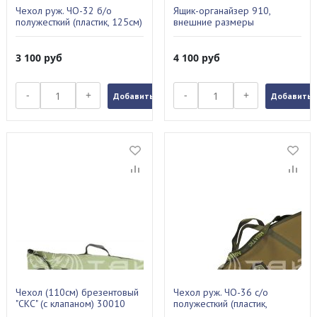
Чехол руж. ЧО-32 б/о
Ящик-органайзер 910,
полужесткий (пластик, 125см)
внешние размеры
350*200*340мм ORT-TB-910
3 100
руб
4 100
руб
-
+
-
+
Добавить в заказ
Добавить в
Чехол (110см) брезентовый
Чехол руж. ЧО-36 с/о
"СКС" (с клапаном) 30010
полужесткий (пластик,
120х27 см)