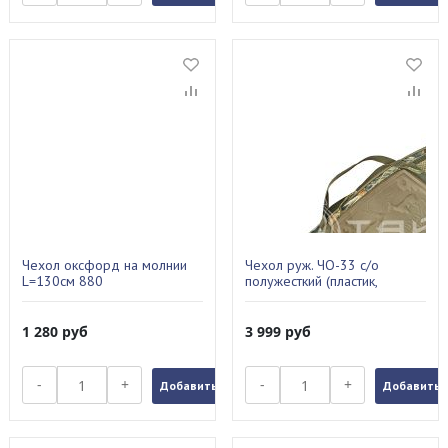
Чехол оксфорд на молнии
Чехол руж. ЧО-33 с/о
L=130см 880
полужесткий (пластик,
112х27см)
1 280
руб
3 999
руб
-
+
-
+
Добавить в заказ
Добавить в