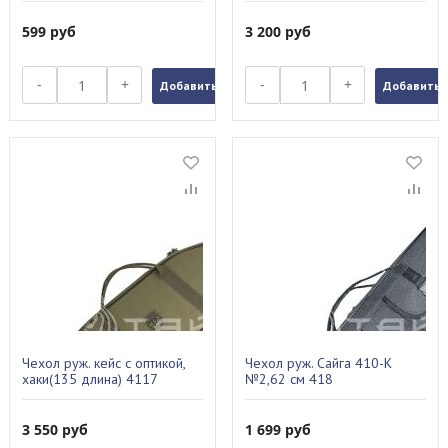
599
руб
3 200
руб
-
+
-
+
Добавить в заказ
Добавить в
Чехол руж. кейс с оптикой,
Чехол руж. Сайга 410-К
хаки(135 длина) 4117
№2,62 см 418
3 550
руб
1 699
руб