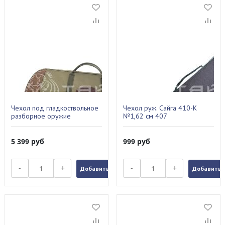
Чехол под гладкоствольное
Чехол руж. Сайга 410-К
разборное оружие
№1,62 см 407
(850мм*270мм) Б-1
5 399
руб
999
руб
-
+
-
+
Добавить в заказ
Добавить в