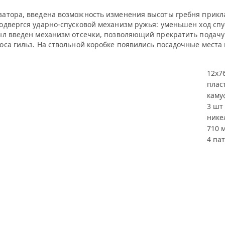
атора, введена возможность изменения высоты гребня прикл
одвергся ударно-спусковой механизм ружья: уменьшен ход сп
ыл введен механизм отсечки, позволяющий прекратить подачу
оса гильз. На ствольной коробке появились посадочные места
12х7
плас
каму
3 шт
нике
710 
4 па