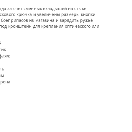
ада за счет сменных вкладышей на стыке
ускового крючка и увеличены размеры кнопки
 боеприпасов из магазина и зарядить ружьё
 под кронштейн для крепления оптического или
6
тик
фляж
ль
мм
трона