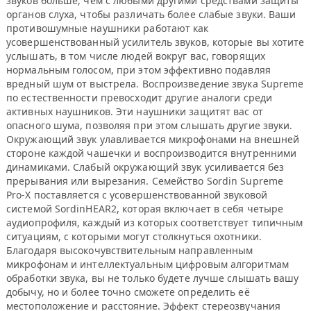
звуков больше, чем с любыми другими средствами защиты
органов слуха, чтобы различать более слабые звуки. Ваши
противошумные наушники работают как
усовершенствованный усилитель звуков, которые вы хотите
услышать, в том числе людей вокруг вас, говорящих
нормальным голосом, при этом эффективно подавляя
вредный шум от выстрела. Воспроизведение звука Supreme
по естественности превосходит другие аналоги среди
активных наушников. Эти наушники защитят вас от
опасного шума, позволяя при этом слышать другие звуки.
Окружающий звук улавливается микрофонами на внешней
стороне каждой чашечки и воспроизводится внутренними
динамиками. Слабый окружающий звук усиливается без
прерывания или вырезания. Семейство Sordin Supreme
Pro-X поставляется с усовершенствованной звуковой
системой SordinHEAR2, которая включает в себя четыре
аудиопрофиля, каждый из которых соответствует типичным
ситуациям, с которыми могут столкнуться охотники.
Благодаря высокочувствительным направленным
микрофонам и интеллектуальным цифровым алгоритмам
обработки звука, вы не только будете лучше слышать вашу
добычу, но и более точно сможете определить её
местоположение и расстояние. Эффект стереозвучания