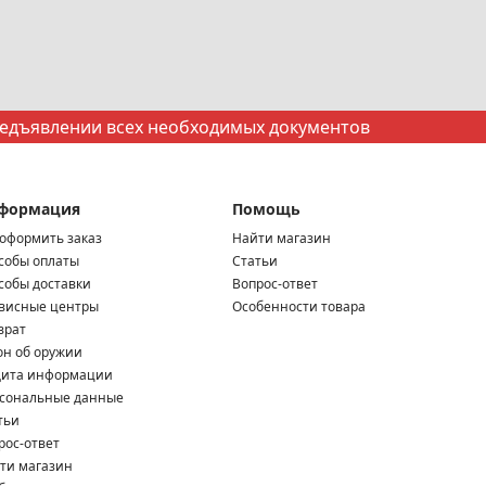
редъявлении всех необходимых документов
формация
Помощь
 оформить заказ
Найти магазин
собы оплаты
Статьи
собы доставки
Вопрос-ответ
висные центры
Особенности товара
врат
он об оружии
ита информации
сональные данные
тьи
рос-ответ
ти магазин