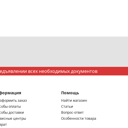
редъявлении всех необходимых документов
формация
Помощь
 оформить заказ
Найти магазин
собы оплаты
Статьи
собы доставки
Вопрос-ответ
висные центры
Особенности товара
врат