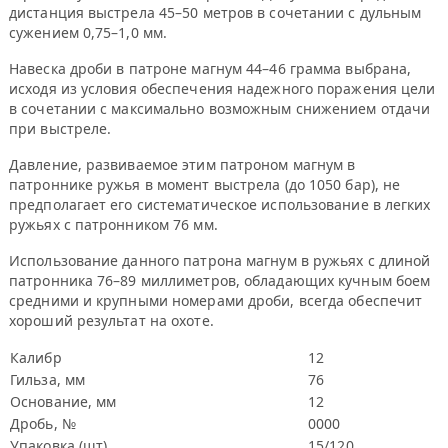
дистанция выстрела 45–50 метров в сочетании с дульным
сужением 0,75–1,0 мм.
Навеска дроби в патроне магнум 44–46 грамма выбрана,
исходя из условия обеспечения надежного поражения цели
в сочетании с максимально возможным снижением отдачи
при выстреле.
Давление, развиваемое этим патроном магнум в
патроннике ружья в момент выстрела (до 1050 бар), не
предполагает его систематическое использование в легких
ружьях с патронником 76 мм.
Использование данного патрона магнум в ружьях с длиной
патронника 76–89 миллиметров, обладающих кучным боем
средними и крупными номерами дроби, всегда обеспечит
хороший результат на охоте.
Калибр
12
Гильза, мм
76
Основание, мм
12
Дробь, №
0000
Упаковка (шт)
15/120