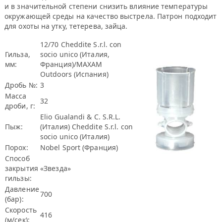
и в значительной степени снизить влияние температуры
окружающей среды на качество выстрела. Патрон подходит
для охоты на утку, тетерева, зайца.
12/70 Cheddite S.r.l. con
Гильза,
socio unico (Италия,
мм:
Франция)/MAXAM
Outdoors (Испания)
Дробь №:
3
Масса
32
дроби, г:
Elio Gualandi & C. S.R.L.
Пыж:
(Италия) Cheddite S.r.l. con
socio unico (Италия)
Порох:
Nobel Sport (Франция)
Способ
закрытия
«Звезда»
гильзы:
Давление
700
(бар):
Скорость
416
(м/сек):