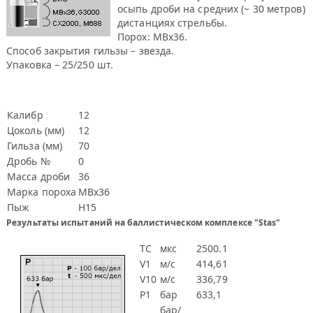
осыпь дроби на средних (~ 30 метров)
дистанциях стрельбы.
Порох: MBx36.
Способ закрытия гильзы – звезда.
Упаковка – 25/250 шт.
Калибр
12
Цоколь (мм)
12
Гильза (мм)
70
Дробь №
0
Масса дроби
36
Марка пороха
MBx36
Пыж
Н15
Результаты испытаний на баллистическом комплексе "Stas"
TC
мкс
2500.1
V1
м/с
414,61
V10
м/с
336,79
P1
бар
633,1
бар/