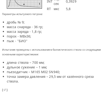
INT
0,3929
сек
RT
мкс
5,8
Параметры испытуемого патрона:
дробь № 9;
масса снаряда - 36 гр;
масса заряда - 1,8 гр;
порох - MBx36;
пыж - "БИО"
Испытания проведены с использованием баллистического ствола со следующими
основными характеристиками:
длина ствола – 700 мм;
дульное сужение – 1 мм;
пьезодатчик – М165 М02 SN940;
точка замера давления – 29,5 мм от казённого среза
ствола.
(-/-)