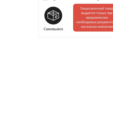
Лицензионный това
выдается только при
предъявлении
необходимых документо
магазинах компании
Самовывоз