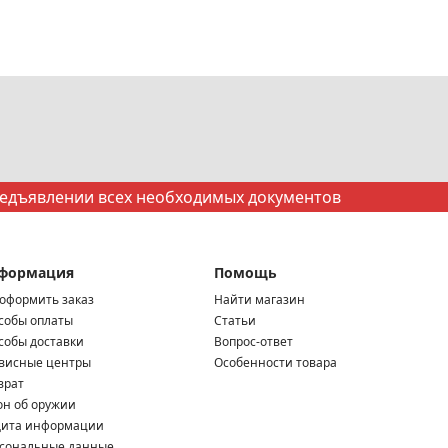
редъявлении всех необходимых документов
формация
Помощь
 оформить заказ
Найти магазин
собы оплаты
Статьи
собы доставки
Вопрос-ответ
висные центры
Особенности товара
врат
он об оружии
ита информации
сональные данные