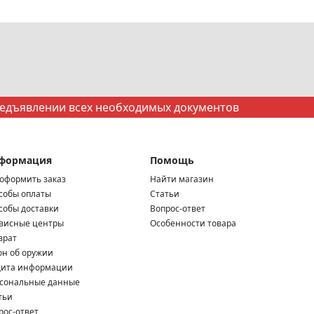
редъявлении всех необходимых документов
формация
Помощь
 оформить заказ
Найти магазин
собы оплаты
Статьи
собы доставки
Вопрос-ответ
висные центры
Особенности товара
врат
он об оружии
ита информации
сональные данные
тьи
рос-ответ