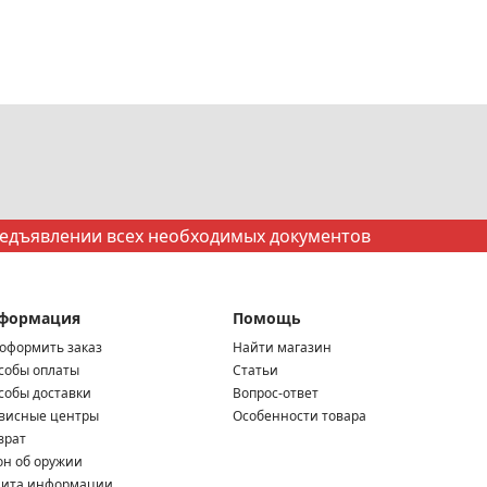
редъявлении всех необходимых документов
формация
Помощь
 оформить заказ
Найти магазин
собы оплаты
Статьи
собы доставки
Вопрос-ответ
висные центры
Особенности товара
врат
он об оружии
ита информации