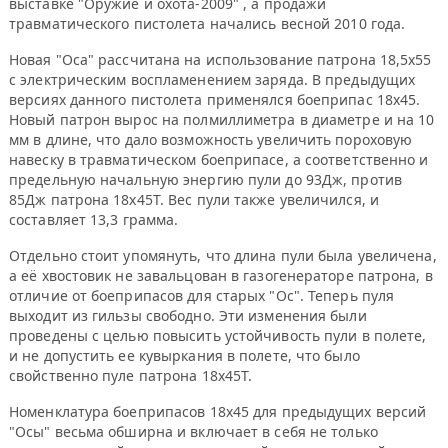
выставке "Оружие и охота-2009" , а продажи
травматического пистолета начались весной 2010 года.
Новая "Оса" рассчитана на использование патрона 18,5х55
с электрическим воспламенением заряда. В предыдущих
версиях данного пистолета применялся боеприпас 18х45.
Новый патрон вырос на полмиллиметра в диаметре и на 10
мм в длине, что дало возможность увеличить пороховую
навеску в травматическом боеприпасе, а соответственно и
предельную начальную энергию пули до 93Дж, против
85Дж патрона 18х45Т. Вес пули также увеличился, и
составляет 13,3 грамма.
Отдельно стоит упомянуть, что длина пули была увеличена,
а её хвостовик не завальцован в газогенераторе патрона, в
отличие от боеприпасов для старых "Ос". Теперь пуля
выходит из гильзы свободно. Эти изменения были
проведены с целью повысить устойчивость пули в полете,
и не допустить ее кувыркания в полете, что было
свойственно пуле патрона 18х45Т.
Номенклатура боеприпасов 18х45 для предыдущих версий
"Осы" весьма обширна и включает в себя не только