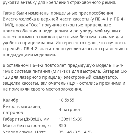
рукояти антабку для крепления страховочного ремня.
Также были изменены прицельные приспособления.
Вместо желобка в верхней части кассеты (у ПБ-4-1 и ПБ-4-
1МЛ), новая "Оса" получила открытые прицельные
приспособления в виде целика и регулируемой мушки с
нанесенными на них контрастными белыми точками для
удобства прицеливания. Интересен тот факт, что кучность
стрельбы ПБ-4-2 значительно увеличилась по сравнению с
предыдущими моделями.
В остальном ПБ-4-2 повторяет предыдущую модель ПБ-4-
1МЛ: система питания (МИГ-1К1 для выстрела, батарея CR-
123 для лазерного прицела), электронный коммутатор,
защелка кассеты, включатель ЛЦУ - остались прежними и
не поменяли своего местоположения.
Калибр
18,5х55
Ёмкость магазина,
4 патрона
патронов
Габариты (ДхВхШ), мм
130х119х39
Масса без патронов, кг
350
Усилие спуска, Н/кгс
35...45 (3,5...4,5)