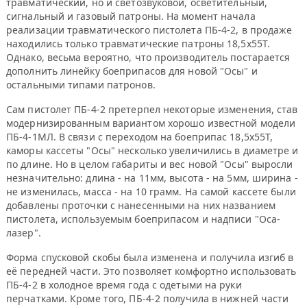
травматический, но и светозвуковой, осветительный,
сигнальный и газовый патроны. На момент начала
реализации травматического пистолета ПБ-4-2, в продаже
находились только травматические патроны 18,5х55Т.
Однако, весьма вероятно, что производитель постарается
дополнить линейку боеприпасов для новой "Осы" и
остальными типами патронов.
Сам пистолет ПБ-4-2 претерпел некоторые изменения, став
модернизированным вариантом хорошо известной модели
ПБ-4-1МЛ. В связи с переходом на боеприпас 18,5х55Т,
каморы кассеты "Осы" несколько увеличились в диаметре и
по длине. Но в целом габариты и вес новой "Осы" выросли
незначительно: длина - на 11мм, высота - на 5мм, ширина -
не изменилась, масса - на 10 грамм. На самой кассете были
добавлены проточки с нанесенными на них названием
пистолета, используемым боеприпасом и надписи "Оса-
лазер".
Форма спусковой скобы была изменена и получила изгиб в
её передней части. Это позволяет комфортно использовать
ПБ-4-2 в холодное время года с одетыми на руки
перчатками. Кроме того, ПБ-4-2 получила в нижней части