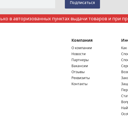
ко в авторизованных пунктах выдачи товаров и при п
Компания
Ин
О компании
Как
Новости
Спо
Партнеры
Спо
Вакансии
Сер
Отзывы
Воз
Реквизиты
Зак
Контакты
Защ
Пер
Ста
Воп
Най
Осо