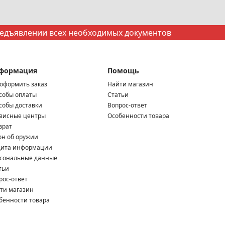
редъявлении всех необходимых документов
формация
Помощь
 оформить заказ
Найти магазин
собы оплаты
Статьи
собы доставки
Вопрос-ответ
висные центры
Особенности товара
врат
он об оружии
ита информации
сональные данные
тьи
рос-ответ
ти магазин
бенности товара