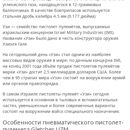
углекислого газа, находящегося в 12-граммовых
баллончиках. В качестве боеприпасов используется
стальная дробь калибра 4.5 мм (0.177 дюйма)
Узи — семейство пистолет-пулемётов, выпускаемых
израильским концерном Israel Military Industries (IMI).
Название «Узи» было дано в честь конструктора оружия
Узиэля Галя.
На сегодняшний день «Узи» стал одним из наиболее
массовых видов оружия в мире: по данным концерна IMI,
на конец 2001 года объём продаж пистолетов-пулемётов
марки «Узи» достиг 2,5 миллиардов долларов США. Более
чем в 95 странах мира «Узи» состоит на вооружении армий
или органов правопорядка.
В самом Израиле пистолеты-пулемёт «Узи» сегодня
используется в основном в тыловых и вспомогательных
частях, уменьшенные и более современные варианты
состоят на вооружении войск специального назначения.
Особенности пневматического пистолет-
пулемета Gletcher UZM