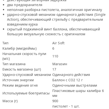
два предохранителя
неполная разборка пистолета, аналогичная оригиналу
ударно-спусковой механизм одинарного действия (Single
Action), обеспечивающий стрельбу с предварительным
взведением курка
скрытый поджимной винт баллона, обеспечивающий
большую визуальную схожесть с оригиналом
Тип
Air Soft
Калибр (мм/дюймы)
6
Начальная скорость пули
110
(м/с)
Тип магазина
Магазин
Емкость магазина (шт)
17
Ударно-спусковой механизм
Одинарного действия
Источник энергии
Баллон с СО2 12 г
Режим ведения огня
Одиночными выстрелами
Пластиковые шары калибра 6
Используемые боеприпасы
мм
Масса (г)
900
пистолет - 1 шт.