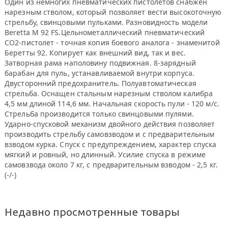
Один из немногих пневматических пистолетов снабжен
нарезным стволом, который позволяет вести высокоточную
стрельбу, свинцовыми пульками. Разновидность модели
Beretta M 92 FS.Цельнометаллический пневматический
CO2-пистолет - точная копия боевого аналога - знаменитой
Беретты 92. Копирует как внешний вид, так и вес.
Затворная рама наполовину подвижная. 8-зарядный
барабан для пуль, устанавливаемой внутри корпуса.
Двусторонний предохранитель. Полуавтоматическая
стрельба. Оснащен стальным нарезным стволом калибра
4,5 мм длиной 114,6 мм. Начальная скорость пули - 120 м/c.
Стрельба производится только свинцовыми пулями.
Ударно-спусковой механизм двойного действия позволяет
производить стрельбу самовзводом и с предварительным
взводом курка. Спуск с предупреждением, характер спуска
мягкий и ровный, но длинный. Усилие спуска в режиме
самовзвода около 7 кг, с предварительным взводом - 2,5 кг.
(-/-)
Недавно просмотренные товары