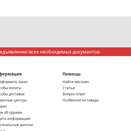
редъявлении всех необходимых документов
формация
Помощь
 оформить заказ
Найти магазин
собы оплаты
Статьи
собы доставки
Вопрос-ответ
висные центры
Особенности товара
врат
он об оружии
ита информации
сональные данные
тьи