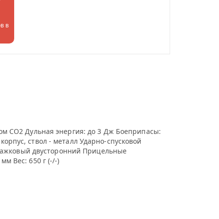
в в
зом CO2 Дульная энергия: до 3 Дж Боеприпасы:
корпус, ствол - металл Ударно-спусковой
флажковый двусторонний Прицельные
 Вес: 650 г (-/-)