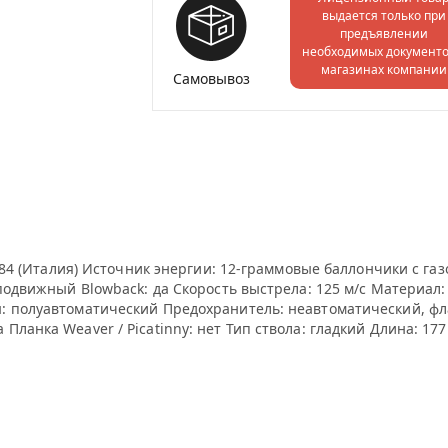
выдается только при
предъявлении
необходимых документо
магазинах компании
Самовывоз
 M84 (Италия) Источник энергии: 12-граммовые баллончики с га
подвижный Blowback: да Скорость выстрела: 125 м/с Материал: 
ы: полуавтоматический Предохранитель: неавтоматический, 
анка Weaver / Picatinny: нет Тип ствола: гладкий Длина: 177 мм