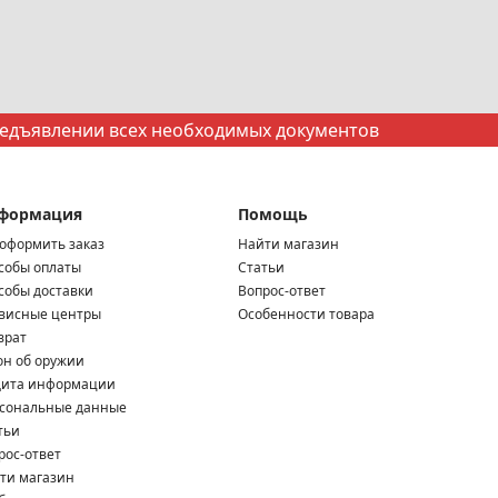
редъявлении всех необходимых документов
формация
Помощь
 оформить заказ
Найти магазин
собы оплаты
Статьи
собы доставки
Вопрос-ответ
висные центры
Особенности товара
врат
он об оружии
ита информации
сональные данные
тьи
рос-ответ
ти магазин