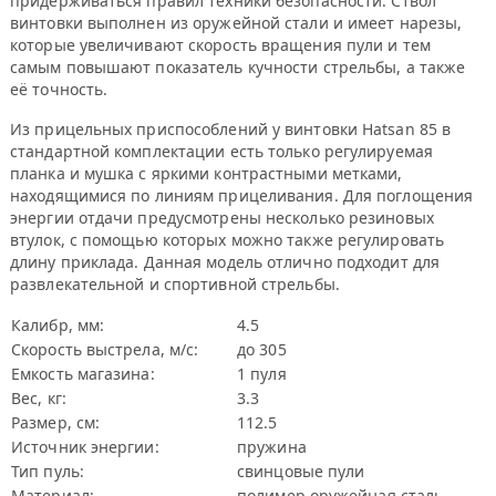
придерживаться правил техники безопасности. Ствол
винтовки выполнен из оружейной стали и имеет нарезы,
которые увеличивают скорость вращения пули и тем
самым повышают показатель кучности стрельбы, а также
её точность.
Из прицельных приспособлений у винтовки Hatsan 85 в
стандартной комплектации есть только регулируемая
планка и мушка с яркими контрастными метками,
находящимися по линиям прицеливания. Для поглощения
энергии отдачи предусмотрены несколько резиновых
втулок, с помощью которых можно также регулировать
длину приклада. Данная модель отлично подходит для
развлекательной и спортивной стрельбы.
Калибр, мм:
4.5
Скорость выстрела, м/с:
до 305
Емкость магазина:
1 пуля
Вес, кг:
3.3
Размер, см:
112.5
Источник энергии:
пружина
Тип пуль:
свинцовые пули
Материал:
полимер,оружейная сталь