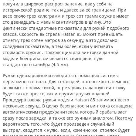
получила широкое распространение, как у себя на
исторической родине, так и далеко за её границами. При
весе около трех килограмм и трех сот грамм оружие имеет
сто двенадцать с малым сантиметров в длину. Это
фактически стандартные показатели для ружей подобного
класса. Скорость выстрела Hatsan 85 может превышать
отметку трех сотен метров за секунду, а это довольно
солидный показатель, а тем более, если учитывать
стоимость оружия. Подходящим для винтовки данной
модели боеприпасом является свинцовая пуля
стандартного калибра (4.5 мм).
Ружье однозарядное и взводится с помощью системы
переломного ствола. Для тех людей, которые хоть немного
знакомы с пневматикой, перезаряжать данную винтовку
будет также просто, как и оружие других моделей.
Процедура взвода ружья модели Hatsan 85 занимает всего
несколько секунд. В целях безопасности винтовка оснащена
автоматическим предохранителем, который срабатывает
сразу после зарядки, а также его ручным аналогом. Поэтому
вероятность того, что будет произведен случайный
выстрел, сводится к нулю, если, конечно же, стрелок будет