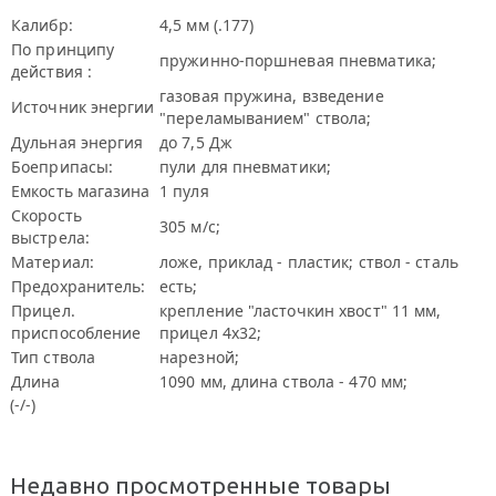
Калибр:
4,5 мм (.177)
По принципу
пружинно-поршневая пневматика;
действия :
газовая пружина, взведение
Источник энергии
"переламыванием" ствола;
Дульная энергия
до 7,5 Дж
Боеприпасы:
пули для пневматики;
Емкость магазина
1 пуля
Скорость
305 м/с;
выстрела:
Материал:
ложе, приклад - пластик; ствол - сталь
Предохранитель:
есть;
Прицел.
крепление "ласточкин хвост" 11 мм,
приспособление
прицел 4x32;
Тип ствола
нарезной;
Длина
1090 мм, длина ствола - 470 мм;
(-/-)
Недавно просмотренные товары