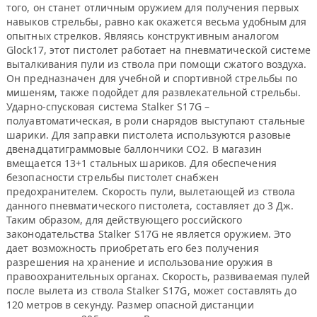
того, он станет отличным оружием для получения первых
навыков стрельбы, равно как окажется весьма удобным для
опытных стрелков. Являясь конструктивным аналогом
Glock17, этот пистолет работает на пневматической системе
выталкивания пули из ствола при помощи сжатого воздуха.
Он предназначен для учебной и спортивной стрельбы по
мишеням, также подойдет для развлекательной стрельбы.
Ударно-спусковая система Stalker S17G –
полуавтоматическая, в роли снарядов выступают стальные
шарики. Для заправки пистолета используются разовые
двенадцатиграммовые баллончики CO2. В магазин
вмещается 13+1 стальных шариков. Для обеспечения
безопасности стрельбы пистолет снабжен
предохранителем. Скорость пули, вылетающей из ствола
данного пневматического пистолета, составляет до 3 Дж.
Таким образом, для действующего российского
законодательства Stalker S17G не является оружием. Это
дает возможность приобретать его без получения
разрешения на хранение и использование оружия в
правоохранительных органах. Скорость, развиваемая пулей
после вылета из ствола Stalker S17G, может составлять до
120 метров в секунду. Размер опасной дистанции