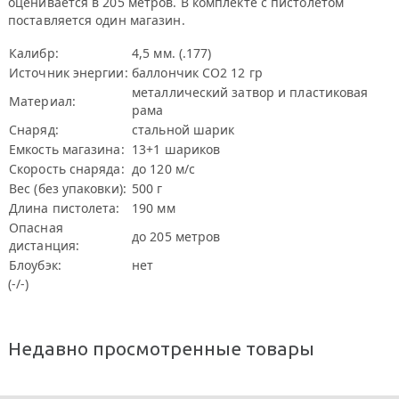
оценивается в 205 метров. В комплекте с пистолетом
поставляется один магазин.
Калибр:
4,5 мм. (.177)
Источник энергии:
баллончик СО2 12 гр
металлический затвор и пластиковая
Материал:
рама
Снаряд:
стальной шарик
Емкость магазина:
13+1 шариков
Скорость снаряда:
до 120 м/с
Вес (без упаковки):
500 г
Длина пистолета:
190 мм
Опасная
до 205 метров
дистанция:
Блоубэк:
нет
(-/-)
Недавно просмотренные товары