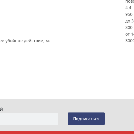
пов
4,4
950
до 
300
от 1
ее убойное действие, м:
300
ИЙ