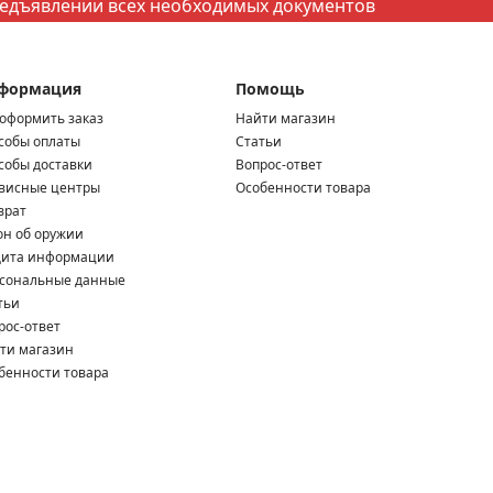
редъявлении всех необходимых документов
формация
Помощь
 оформить заказ
Найти магазин
собы оплаты
Статьи
собы доставки
Вопрос-ответ
висные центры
Особенности товара
врат
он об оружии
ита информации
сональные данные
тьи
рос-ответ
ти магазин
бенности товара