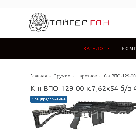
КАТАЛОГ
КОМ
Главная
-
Оружие
-
Нарезное
-
К-н ВПО-129-00 
К-н ВПО-129-00 к.7,62х54 б/о
Спецпредложение