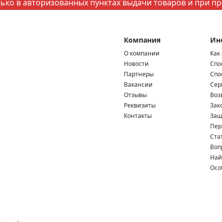
ко в авторизованных пунктах выдачи товаров и при п
Компания
Ин
О компании
Как
Новости
Спо
Партнеры
Спо
Вакансии
Сер
Отзывы
Воз
Реквизиты
Зак
Контакты
Защ
Пер
Ста
Воп
Най
Осо