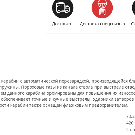
Доставка
Доставка спецсвязью
С
ий карабин с автоматической перезарядкой, производящейся 
пружины. Пороховые газы из канала ствола при выстреле отвод
шнем данного карабина хромированы для повышения их износос
м обеспечивает точные и кучные выстрелы. Ударники затворо
ности карабин также оснащен флажковым предохранителем.
7,6
420
5 п