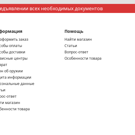
редъявлении всех необходимых документов
формация
Помощь
 оформить заказ
Найти магазин
собы оплаты
Статьи
собы доставки
Вопрос-ответ
висные центры
Особенности товара
врат
он об оружии
ита информации
сональные данные
тьи
рос-ответ
ти магазин
бенности товара