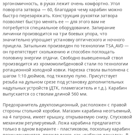
эргономичность, в руках лежит очень комфортно. Угол
поворота затвора — 60, благодаря чему карабин можно
быстро перезаряжать. Конструкция рукоятки затвора
позволяет быстро менять ее — для этого вам не
потребуется специальное оборудование. Запирание
личинки производится на три боевых упора, что
значительно упрощает установку оптического и ночного
прицела. Затыльник произведен по технологии TSA_AVD —
он препятствует скольжению и способен поглощать
половину энергии отдачи. Свободно вывешенный ствол
производится из хромомолибденовой стали по технологии
ротационной холодной ковки. Нарезка ствола выполнена с
шагом 1:10 дюймов, под тяжелую пулю. Присутствует
резьба на дульном срезе под установку дополнительных
надульных устройств (ДТК, пламегаситель и т.д.). Карабин
выпускается со стволам длиной 560 мм.
Предохранитель двухпозиционный, расположен с правой
стороны стольной коробки. Магазин карабина неотъемный,
на 4 патрона, имеет крышку, открываемую снизу. Спусковой
механизм регулируемый. Ложа карабина предлагается
только в одном варианте - пластиковом, поскольку карабин
позиционируется, прежде всего, как «рабочая лошадка». В