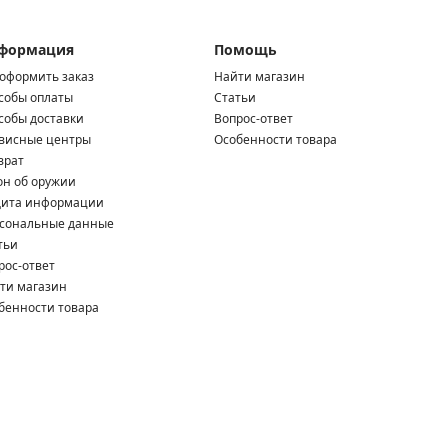
формация
Помощь
 оформить заказ
Найти магазин
собы оплаты
Статьи
собы доставки
Вопрос-ответ
висные центры
Особенности товара
врат
он об оружии
ита информации
сональные данные
тьи
рос-ответ
ти магазин
бенности товара