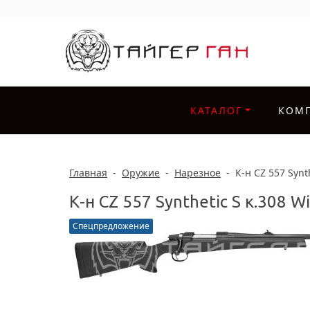
КАТАЛОГ
КОМ
Главная
-
Оружие
-
Нарезное
-
К-н CZ 557 Synt
К-н CZ 557 Synthetic S к.308 
Спецпредложение