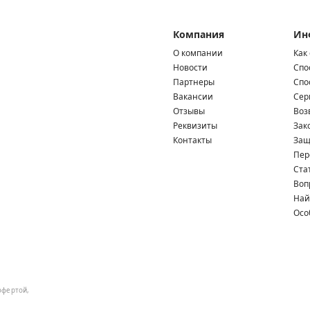
Компания
Ин
О компании
Как
Новости
Спо
Партнеры
Спо
Вакансии
Сер
Отзывы
Воз
Реквизиты
Зак
Контакты
Защ
Пер
Ста
Воп
Най
Осо
офертой,