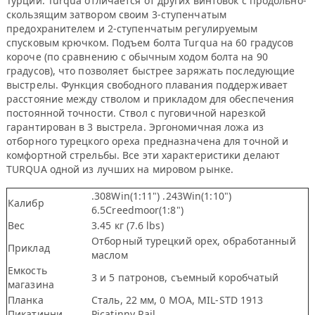
Турции. Turqua отличается от других винтовок с продольно-
скользящим затвором своим 3-ступенчатым
предохранителем и 2-ступенчатым регулируемым
спусковым крючком. Подъем болта Turqua на 60 градусов
короче (по сравнению с обычным ходом болта на 90
градусов), что позволяет быстрее заряжать последующие
выстрелы. Функция свободного плавания поддерживает
расстояние между стволом и прикладом для обеспечения
постоянной точности. Ствол с пуговичной нарезкой
гарантирован в 3 выстрела. Эргономичная ложа из
отборного турецкого ореха предназначена для точной и
комфортной стрельбы. Все эти характеристики делают
TURQUA одной из лучших на мировом рынке.
.308Win(1:11") .243Win(1:10")
Калибр
6.5Creedmoor(1:8")
Вес
3.45 кг (7.6 lbs)
Отборный турецкий орех, обработанный
Приклад
маслом
Емкость
3 и 5 патронов, съемный коробчатый
магазина
Планка
Сталь, 22 мм, 0 MOA, MIL-STD 1913
Пикатинни
Picatinny Rail