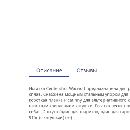
Описание
Отзывы
Hогатка Centershot Warwolf предназначена для
сплав. Снабжена мощным стальным упором для п
короткая планка Picatinny для альтернативного
штатным креплением катушки. Рогатка весит поч
себя: - 2 жгута (один для шариков, один для гар
915г (с катушкой) (-/-)