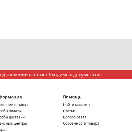
редъявлении всех необходимых документов
формация
Помощь
 оформить заказ
Найти магазин
собы оплаты
Статьи
собы доставки
Вопрос-ответ
висные центры
Особенности товара
врат