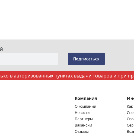
ИЙ
ко в авторизованных пунктах выдачи товаров и при п
Компания
Ин
О компании
Как
Новости
Спо
Партнеры
Спо
Вакансии
Сер
Отзывы
Воз