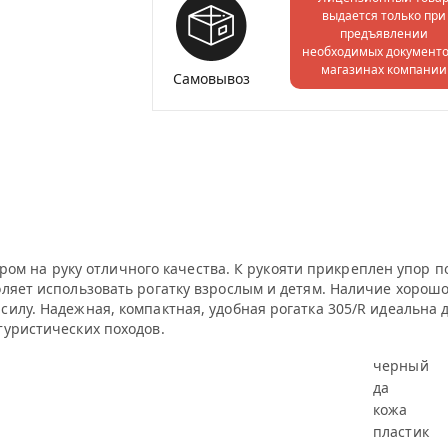
выдается только при
предъявлении
необходимых документо
магазинах компании
Самовывоз
упором на руку отличного качества. К рукояти прикреплен упор
ляет использовать рогатку взрослым и детям. Наличие хорошо
илу. Надежная, компактная, удобная рогатка 305/R идеальна д
туристических походов.
черный
да
кожа
пластик