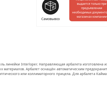
выдается только при
предъявлении
необходимых документо
магазинах компании
Самовывоз
ль линейки Interloper. Направляющая арбалета изготовлена и
ных материалов. Арбалет оснащён автоматическим предохрани
оптического или коллиматорного прицела. Для арбалета Кайма