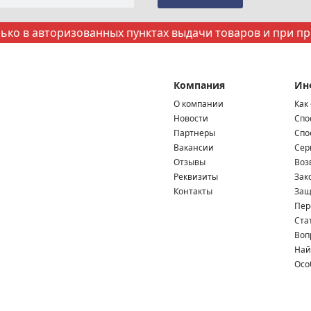
ко в авторизованных пунктах выдачи товаров и при п
Компания
Ин
О компании
Как
Новости
Спо
Партнеры
Спо
Вакансии
Сер
Отзывы
Воз
Реквизиты
Зак
Контакты
Защ
Пер
Ста
Воп
Най
Осо