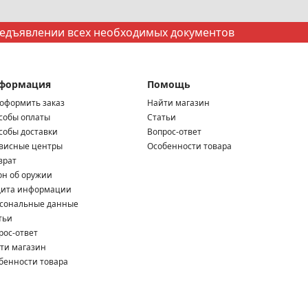
редъявлении всех необходимых документов
формация
Помощь
 оформить заказ
Найти магазин
собы оплаты
Статьи
собы доставки
Вопрос-ответ
висные центры
Особенности товара
врат
он об оружии
ита информации
сональные данные
тьи
рос-ответ
ти магазин
бенности товара