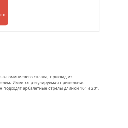
в в
з алюминиевого сплава, приклад из
телем. Имеется регулируемая прицельная
н подходят арбалетные стрелы длиной 16" и 20".