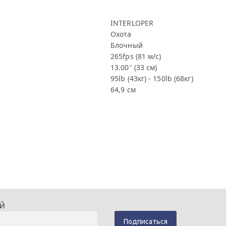
INTERLOPER
Охота
Блочный
265fps (81 м/с)
13.00″ (33 см)
95lb (43кг) - 150lb (68кг)
64,9 см
ИЙ