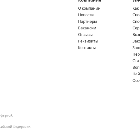
О компании
Как
Новости
Спо
Партнеры
Спо
Вакансии
Сер
Отзывы
Воз
Реквизиты
Зак
Контакты
Защ
Пер
Ста
Воп
Най
Осо
офертой,
ссийской Федерации.