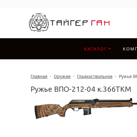
КАТАЛОГ
КОМ
Главная
-
Оружие
-
Гладкоствольное
-
Ружье В
Ружье ВПО-212-04 к.366ТКМ