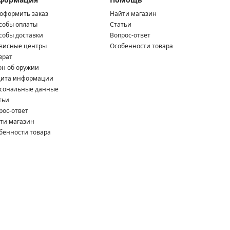
 оформить заказ
Найти магазин
собы оплаты
Статьи
собы доставки
Вопрос-ответ
висные центры
Особенности товара
врат
он об оружии
ита информации
сональные данные
тьи
рос-ответ
ти магазин
бенности товара