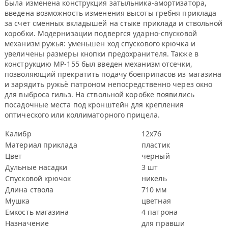
Была изменена конструкция затыльника-амортизатора,
введена возможность изменения высоты гребня приклада
за счет сменных вкладышей на стыке приклада и ствольной
коробки. Модернизации подвергся ударно-спусковой
механизм ружья: уменьшен ход спускового крючка и
увеличены размеры кнопки предохранителя. Также в
конструкцию МР-155 был введен механизм отсечки,
позволяющий прекратить подачу боеприпасов из магазина
и зарядить ружьё патроном непосредственно через окно
для выброса гильз. На ствольной коробке появились
посадочные места под кронштейн для крепления
оптического или коллиматорного прицела.
Калибр
12х76
Материал приклада
пластик
Цвет
черный
Дульные насадки
3 шт
Спусковой крючок
никель
Длина ствола
710 мм
Мушка
цветная
Емкость магазина
4 патрона
Назначение
для правши