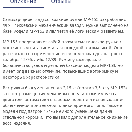
Описание
Отзывы
Самозарядное гладкоствольное ружье МР-155 разработано
ФГУП "Ижевский механический завод". Ружье выполнено на
базе модели МР-153 и является её логическим развитием.
МР-155 представляет собой полуавтоматическое ружье с
магазинным питанием и газоотводной автоматикой. Оно
рассчитано на применение всей номенклатуры патронов
калибра 12/76, либо 12/89. Ружье унаследовало
большинство узлов и деталей базовой модели МР-153, но
имеет ряд важных отличий, повысивших эргономику и
некоторые характеристики.
Вес ружья был уменьшен до 3,15 кг (против 3,5 кг у МР-153)
за счет размещения механизма регулировки импульса
двигателя автоматики в газовом поршне и использования
облегченной прицельной планки арочного типа. Также в
модели под патрон 12/76 немного уменьшена длина
ствольной коробки, что вызвало дополнительное снижение
веса изделия.