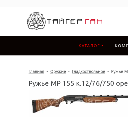
КАТАЛОГ
КОМ
Главная
-
Оружие
-
Гладкоствольное
-
Ружье МР
Ружье МР 155 к.12/76/750 орех