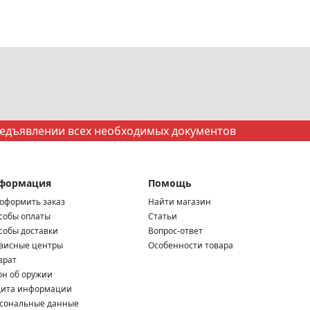
редъявлении всех необходимых документов
формация
Помощь
 оформить заказ
Найти магазин
собы оплаты
Статьи
собы доставки
Вопрос-ответ
висные центры
Особенности товара
врат
он об оружии
ита информации
сональные данные