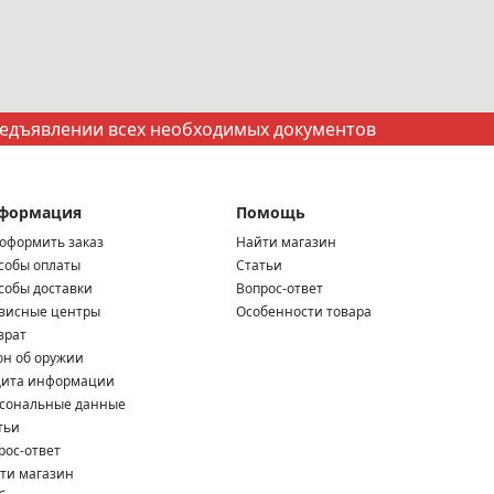
редъявлении всех необходимых документов
формация
Помощь
 оформить заказ
Найти магазин
собы оплаты
Статьи
собы доставки
Вопрос-ответ
висные центры
Особенности товара
врат
он об оружии
ита информации
сональные данные
тьи
рос-ответ
ти магазин