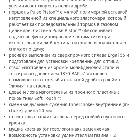
увеличивает скорость полёта дроби;
поршень Pulse Piston™ с мягкой полимерной вставкой
изготовленной из специального эластомера, который
работает как последовательный тормоз в газовом
цилиндре. Система Pulse Piston™ обеспечивает
надёжное функционирование автоматики при
использовании любого типа патронов и значительно
снижает отдачу;
ресивер выполнен из сверхпрочного сплава Ergal 55 и
подгoтовлен для установки креплений для оптики;
ствол изготовлен из xромo- молибденовой стали и
тестирован давлением 1370 BAR. Изготовлен с
возможностью стрельбы стальной дробью (клеймо
"лилия" на стволe);
цевьё и ложа изготовлены из прочного плаcтика с
покрытием Soft Touch™;
сменные дульные сужения Innerchoke- внутрeнние (in-
choke), длина 50 мм
отсекатель находится слева перед скобой спускового
крючка
мушка красная (оптоволоконная), заменяемая
возможность установки удлинителя магазина + 2