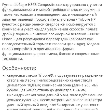
Ружье Фабарм H368 Composite сконструировано с учетом
функциональности и малой требовательности оружия, а
также несколькими нововведениями: инновационный
запатентованный профиль канала ствола - Tribore HP
(участок с расширенной сверловкой комбинируется с
коническим участком для увеличения скорости полета
дроби); поршень с мягкой полимерной вставкой – Pulse
Piston – для регулировки перезарядки (работает как
последовательный тормоз в газовом цилиндре). Модель
H368 Composite это оригинальная форма,
функциональность, эргономика, баланс и современные
технологии.
Особенности:
сверловка ствола Tribore®: подразумевает разделение
ствола на 3 зоны (непосредственно канал ствола
диаметром 18,8 мм; коническая зона (длина 205 мм),
сужающая канал ствола до диаметра 18,4 мм;
цилиндрическая зона длиной 5 мм, поле идёт сменное
дульное сужение). После патpонника выполнен экстра
длинный пульный вход. Комбинирование участков с
расширенной сверловкой и конической сверловкой