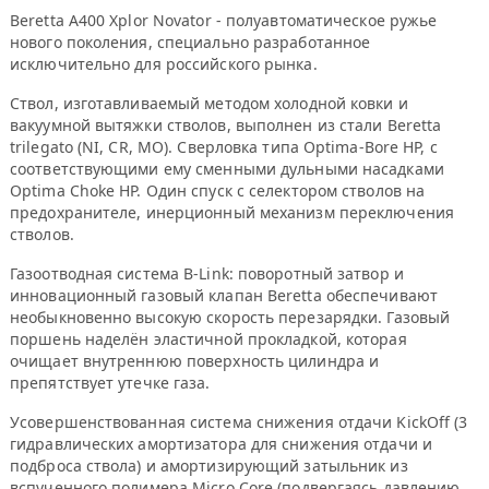
Beretta A400 Xplor Novator - полуавтоматическое ружье
нового поколения, специально разработанное
исключительно для российского рынка.
Ствол, изготавливаемый методом холодной ковки и
вакуумной вытяжки стволов, выполнен из стали Beretta
trilegato (NI, CR, MO). Сверловка типа Optima-Bore HP, с
соответствующими ему сменными дульными насадками
Optima Choke HP. Один спуск с селектором стволов на
предохранителе, инерционный механизм переключения
стволов.
Газоотводная система В-Link: поворотный затвор и
инновационный газовый клапан Beretta обеспечивают
необыкновенно высокую скорость перезарядки. Газовый
поршень наделён эластичной прокладкой, которая
очищает внутреннюю поверхность цилиндра и
препятствует утечке газа.
Усовершенствованная система снижения отдачи KickOff (3
гидравлических амортизатора для снижения отдачи и
подброса ствола) и амортизирующий затыльник из
вспученного полимера Micro Core (подвергаясь давлению