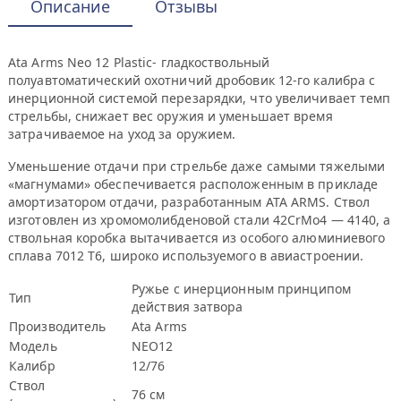
Описание
Отзывы
Ata Arms Neo 12 Plastic- гладкоствольный
полуавтоматический охотничий дробовик 12-го калибра c
инерционной системой перезарядки, что увеличивает темп
стрельбы, снижает вес оружия и уменьшает время
затрачиваемое на уход за оружием.
Уменьшение отдачи при стрельбе даже самыми тяжелыми
«магнумами» обеспечивается расположенным в прикладе
амортизатором отдачи, разработанным ATA ARMS. Ствол
изготовлен из хромомолибденовой стали 42CrMo4 — 4140, а
ствольная коробка вытачивается из особого алюминиевого
сплава 7012 T6, широко используемого в авиастроении.
Ружье с инерционным принципом
Тип
действия затвора
Производитель
Ata Arms
Модель
NEO12
Калибр
12/76
Ствол
76 см