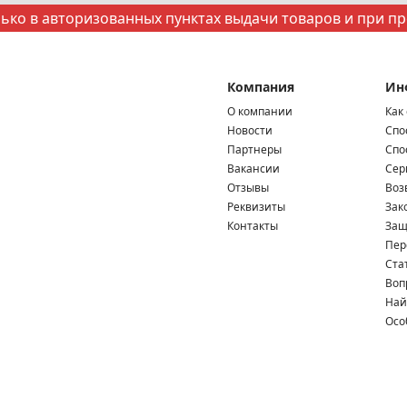
ко в авторизованных пунктах выдачи товаров и при п
Компания
Ин
О компании
Как
Новости
Спо
Партнеры
Спо
Вакансии
Сер
Отзывы
Воз
Реквизиты
Зак
Контакты
Защ
Пер
Ста
Воп
Най
Осо