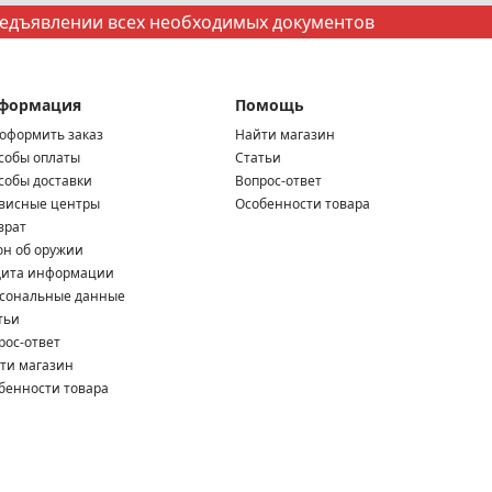
редъявлении всех необходимых документов
формация
Помощь
 оформить заказ
Найти магазин
собы оплаты
Статьи
собы доставки
Вопрос-ответ
висные центры
Особенности товара
врат
он об оружии
ита информации
сональные данные
тьи
рос-ответ
ти магазин
бенности товара