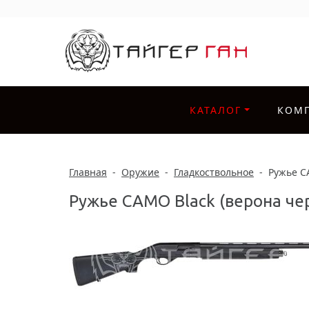
КАТАЛОГ
КОМ
Главная
-
Оружие
-
Гладкоствольное
-
Ружье CA
Ружье CAMO Black (верона чер