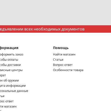
редъявлении всех необходимых документов
формация
Помощь
 оформить заказ
Найти магазин
собы оплаты
Статьи
собы доставки
Вопрос-ответ
висные центры
Особенности товара
врат
он об оружии
ита информации
сональные данные
тьи
рос-ответ
ти магазин