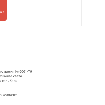
в в
ллюминия № 6061-Т6
ускание света
х калибрах
з колпачка