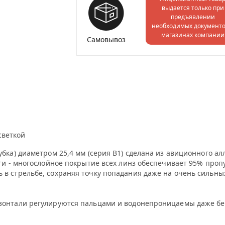
выдается только при
предъявлении
необходимых документо
магазинах компании
Самовывоз
светкой
убка) диаметром 25,4 мм (серия В1) сделана из авиционного а
сти - многослойное покрытие всех линз обеспечивает 95% проп
 в стрельбе, сохраняя точку попадания даже на очень сильны
изонтали регулируются пальцами и водонепроницаемы даже бе