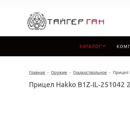
КАТАЛОГ
КОМ
Главная
-
Оружие
-
Гладкоствольное
-
Прицел H
Прицел Hakko B1Z‐IL‐251042 2