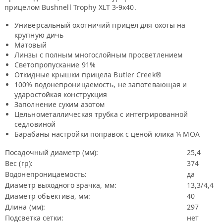
прицелом Bushnell Trophy XLT 3-9x40.
Универсальный охотничий прицел для охоты на
крупную дичь
Матовый
Линзы с полным многослойным просветлением
Светопропускание 91%
Откидные крышки прицела Butler Creek®
100% водонепроницаемость, не запотевающая и
ударостойкая конструкция
Заполнение сухим азотом
Цельнометаллическая трубка с интегрированной
седловиной
Барабаны настройки поправок с ценой клика ¼ МОА
Посадочный диаметр (мм):
25,4
Вес (гр):
374
Водонепроницаемость:
да
Диаметр выходного зрачка, мм:
13,3/4,4
Диаметр объектива, мм:
40
Длина (мм):
297
Подсветка сетки:
нет