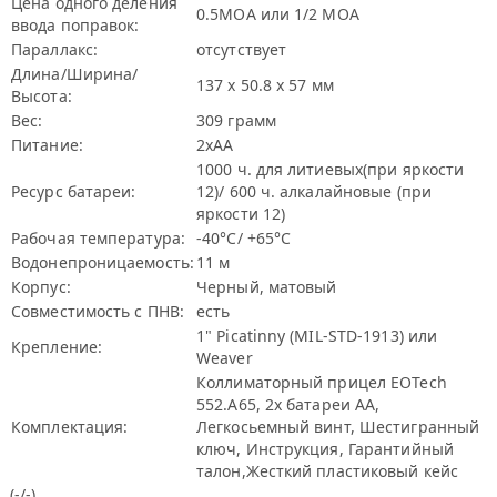
Цена одного деления
0.5МОА или 1/2 МОА
ввода поправок:
Параллакс:
отсутствует
Длина/Ширина/
137 х 50.8 х 57 мм
Высота:
Вес:
309 грамм
Питание:
2хАА
1000 ч. для литиевых(при яркости
Ресурс батареи:
12)/ 600 ч. алкалайновые (при
яркости 12)
Рабочая температура:
-40°C/ +65°C
Водонепроницаемость:
11 м
Корпус:
Черный, матовый
Совместимость с ПНВ:
есть
1" Picatinny (MIL-STD-1913) или
Крепление:
Weaver
Коллиматорный прицел EOTech
552.A65, 2х батареи АА,
Комплектация:
Легкосьемный винт, Шестигранный
ключ, Инструкция, Гарантийный
талон,Жесткий пластиковый кейс
(-/-)