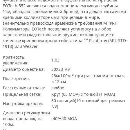
EOTech 552 являются водонепроницаемыми до глубины
11м, обладают алюминиевой броней, что делает их самыми
крепкими коллиматорными прицелами в мире,
значительно превосходя армейские требования MilPRF.
Коллиматоры EOTech позволяют установку на любое
нарезное и гладкоствольное оружие, использующие в
качестве крепления кронштейны типа 1" Picatinny (MIL-STD-
1913) или Weaver.
Кратность
1.03
увеличения:
Диаметр объектива:
30Х23 мм
28м/100м * при расстоянии от глаза
Поле зрения:
в 12 см
Расстояние от глаза:
любое
Прицельная сетка:
Круг (65 МОА) с точкой (1 МОА)
30 позиций(10 позиций для режима
Настройка яркости:
NV)
Диапазон регулировки
ввода поправок, на
-40/+40 МОА
100м: