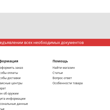
редъявлении всех необходимых документов
формация
Помощь
 оформить заказ
Найти магазин
собы оплаты
Статьи
собы доставки
Вопрос-ответ
висные центры
Особенности товара
врат
он об оружии
ита информации
сональные данные
тьи