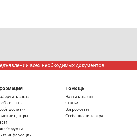
редъявлении всех необходимых документов
формация
Помощь
 оформить заказ
Найти магазин
собы оплаты
Статьи
собы доставки
Вопрос-ответ
висные центры
Особенности товара
врат
он об оружии
ита информации