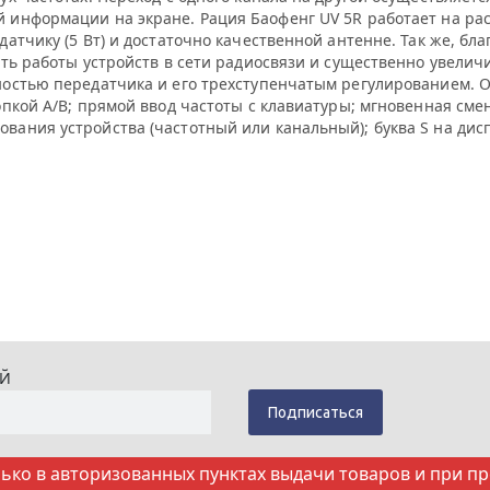
информации на экране. Рация Баофенг UV 5R работает на рас
атчику (5 Вт) и достаточно качественной антенне. Так же, 
ть работы устройств в сети радиосвязи и существенно увеличи
ностью передатчика и его трехступенчатым регулированием. 
опкой A/B; прямой ввод частоты с клавиатуры; мгновенная см
ания устройства (частотный или канальный); буква S на дисп
ИЙ
ко в авторизованных пунктах выдачи товаров и при п