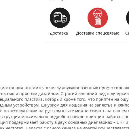
Доставка
Доставка спецсвязью
С
адиостанция относится к числу двухдиапазонных профессион
чностью и простым дизайном. Строгий внешний вид подчерки
ециального пластика, который кроме того, что приятен на ощу
рядным устройством, шнурком для ношения на запястье и клип
ию по эксплуатации на русском языке можно скачать на нашем
нструкции максимально подробно описан принцип работы с а
ция поддерживает работу в двух основных диапазонах – UHF и V
х частотах. Переход с одного канала на другой осуществляет