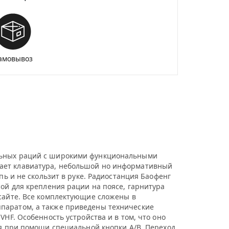
амовывоз
альных раций с широкими функциональными
вает клавиатура, небольшой но информативный
пь и не скользит в руке. Радиостанция Баофенг
сой для крепления рации на поясе, гарнитура
 сайте. Все комплектующие сложены в
ппаратом, а также приведены технические
HF. Особенность устройства и в том, что оно
ся при помощи специальной кнопки A/B. Переход