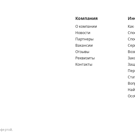
Компания
Ин
О компании
Как
Новости
Спо
Партнеры
Спо
Вакансии
Сер
Отзывы
Воз
Реквизиты
Зак
Контакты
Защ
Пер
Ста
Воп
Най
Осо
офертой,