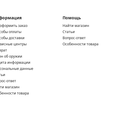
формация
Помощь
 оформить заказ
Найти магазин
собы оплаты
Статьи
собы доставки
Вопрос-ответ
висные центры
Особенности товара
врат
он об оружии
ита информации
сональные данные
тьи
рос-ответ
ти магазин
бенности товара