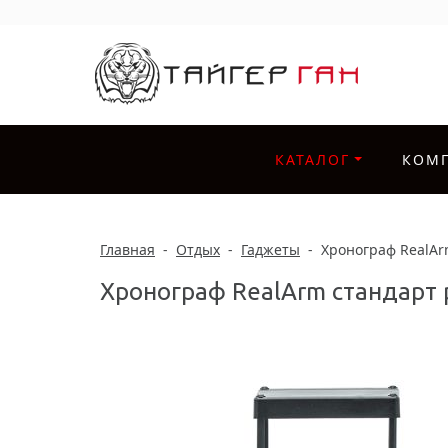
КАТАЛОГ
КОМ
Главная
-
Отдых
-
Гаджеты
-
Хронограф RealA
Хронограф RealArm стандар