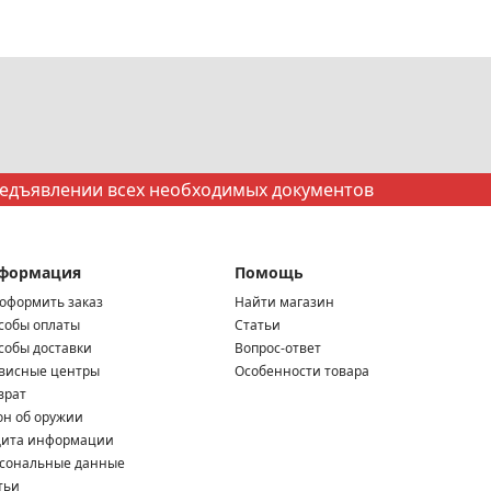
редъявлении всех необходимых документов
формация
Помощь
 оформить заказ
Найти магазин
собы оплаты
Статьи
собы доставки
Вопрос-ответ
висные центры
Особенности товара
врат
он об оружии
ита информации
сональные данные
тьи